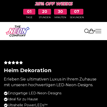
25% OFF WEEKS
01
20
30
07
TAGE
STUNDEN
MINUTEN
SEKUNDEN
Einkaufs
Heim Dekoration
Erleben Sie ultimativen Luxus in Ihrem Zuhause
mit unseren hochwertigen LED-Neon-Designs.
Einzigartige LED-Neon-Designs
Ideal für zu Hause
Ultrahelle PowerLEDs™