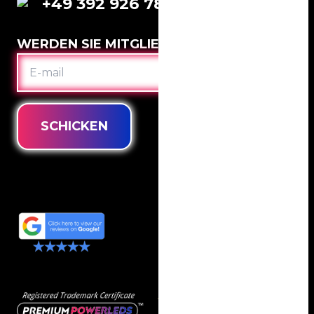
+49 392 926 781 63
WERDEN SIE MITGLIED IM CLUB
E-
MAIL
SCHICKEN