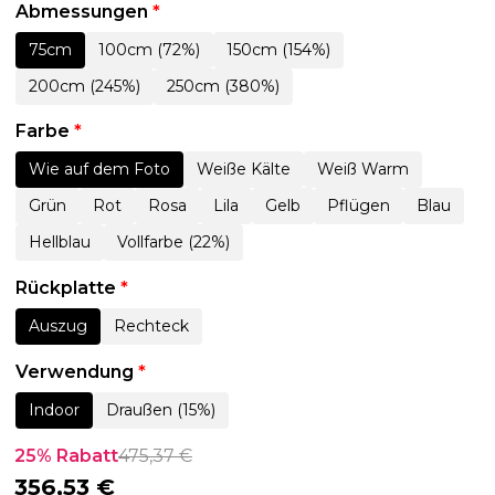
Abmessungen
*
75cm
100cm (72%)
150cm (154%)
200cm (245%)
250cm (380%)
Farbe
*
Wie auf dem Foto
Weiße Kälte
Weiß Warm
Grün
Rot
Rosa
Lila
Gelb
Pflügen
Blau
Hellblau
Vollfarbe (22%)
Rückplatte
*
Auszug
Rechteck
Verwendung
*
Indoor
Draußen (15%)
25% Rabatt
475,37
€
356,53
€