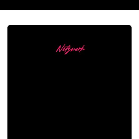
REGULAR
SUPPLIERS
Netzwerk
Unsere Kunden
Die Neonspezialisten von The Neon
Company sind bereit, Ihren
Firmennamen, Ihr Logo oder Ihre
Marke auf attraktive und wirkungsvolle
Weise in Neonlicht zu verwandeln. Mit
mehr als 5000 Unternehmen und
bekannten Marken in unserem
Kundenstamm sind Sie bei uns an der
richtigen Adresse, wenn Sie ein