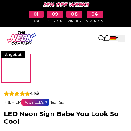
25% OFF WEEKS
01
09
08
04
TAGE
STUNDEN
MINUTEN
SEKUNDEN
Einkaufswa
Angebot
4.9/5
PREMIUM
PowerLEDs™
Neon Sign
LED Neon Sign Babe You Look So
Cool