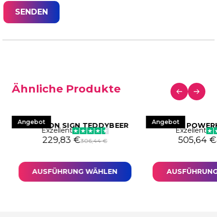
Ähnliche Produkte
Angebot
Angebot
LED NEON SIGN TEDDYBEER
NEON POWER
Exzellent
Exzellent
 war: 306,44 €
9,83 €.
Ursprünglicher Preis war: 306,44 €
Aktueller Preis ist: 229,83 €.
Ursprüngl
Aktueller
229,83
€
505,64
€
306,44
€
AUSFÜHRUNG WÄHLEN
AUSFÜHRUNG