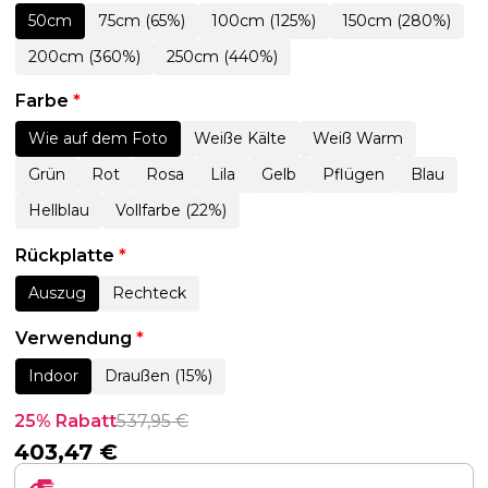
50cm
75cm (65%)
100cm (125%)
150cm (280%)
200cm (360%)
250cm (440%)
Farbe
*
Wie auf dem Foto
Weiße Kälte
Weiß Warm
Grün
Rot
Rosa
Lila
Gelb
Pflügen
Blau
Hellblau
Vollfarbe (22%)
Rückplatte
*
Auszug
Rechteck
Verwendung
*
Indoor
Draußen (15%)
25% Rabatt
537,95
€
403,47
€