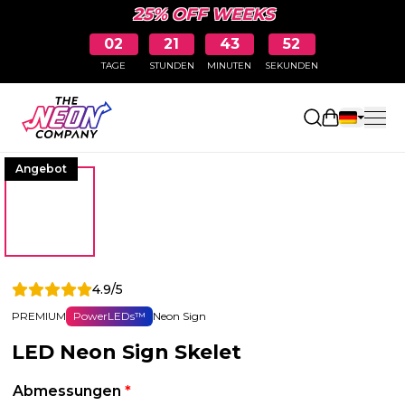
25% OFF WEEKS
02
21
43
52
TAGE
STUNDEN
MINUTEN
SEKUNDEN
Einkaufswa
Angebot
4.9/5
PREMIUM
PowerLEDs™
Neon Sign
LED Neon Sign Skelet
Abmessungen
*