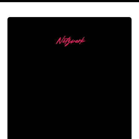
Netzwerk
Unsere Kunden
Die Neonspezialisten von The Neon
Company sind bereit, Ihren
Firmennamen, Ihr Logo oder Ihre
Marke auf attraktive und wirkungsvolle
Weise in Neonlicht zu verwandeln. Mit
mehr als 5000 Unternehmen und
bekannten Marken in unserem
Kundenstamm sind Sie bei uns an der
richtigen Adresse, wenn Sie ein
langlebiges Neonschild zum garantiert