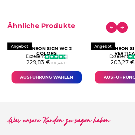
Ähnliche Produkte
Angebot
Angebot
LED NEON SIGN WC 2
LED NEON S
COLORS
VERTICA
Exzellent
Exzellent
 war: 306,44 €
9,83 €.
Ursprünglicher Preis war: 306,44 €
Aktueller Preis ist: 229,83 €.
Ursprüngl
Aktueller
229,83
€
203,27
€
306,44
€
AUSFÜHRUNG WÄHLEN
AUSFÜHRUNG
Was unsere Kunden zu sagen haben