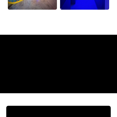
Warum ein Neonschild von
The Neon Company
REGULAR
SUPPLIERS