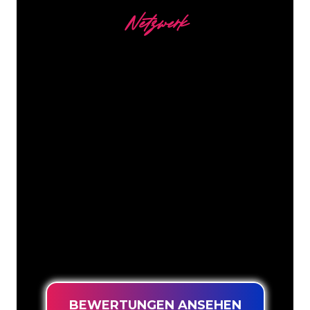
Netzwerk
Unsere Kunden
Die Neonspezialisten von The Neon
Company sind bereit, Ihren
Firmennamen, Ihr Logo oder Ihre
Marke auf attraktive und wirkungsvolle
Weise in Neonlicht zu verwandeln. Mit
mehr als 5000 Unternehmen und
bekannten Marken in unserem
Kundenstamm sind Sie bei uns an der
richtigen Adresse, wenn Sie ein
langlebiges Neonschild zum garantiert
niedrigsten Preis suchen.
BEWERTUNGEN ANSEHEN