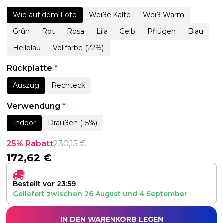
Wie auf dem Foto
Weiße Kälte
Weiß Warm
Grün
Rot
Rosa
Lila
Gelb
Pflügen
Blau
Hellblau
Vollfarbe (22%)
Rückplatte
*
Auszug
Rechteck
Verwendung
*
Indoor
Draußen (15%)
25% Rabatt
230,15
€
172,62
€
Bestellt vor 23:59
Geliefert zwischen
26 August
und
4 September
IN DEN WARENKORB LEGEN