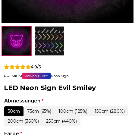
4.9/5
PREMIUM
PowerLEDs™
Neon Sign
LED Neon Sign Evil Smiley
Abmessungen
*
50cm
75cm (65%)
100cm (125%)
150cm (280%)
200cm (360%)
250cm (440%)
Farbe
*