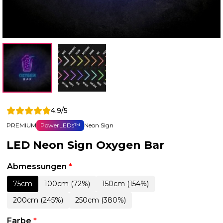
4.9/5
PREMIUM
PowerLEDs™
Neon Sign
LED Neon Sign Oxygen Bar
Abmessungen
*
75cm
100cm (72%)
150cm (154%)
200cm (245%)
250cm (380%)
Farbe
*