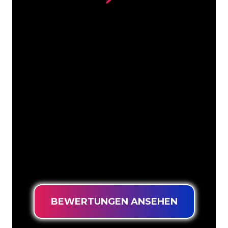
Unsere Kunden
Die Neonspezialisten von The Neon
Company sind bereit, Ihren
Firmennamen, Ihr Logo oder Ihre
Marke auf attraktive und wirkungsvolle
Weise in Neonlicht zu verwandeln. Mit
mehr als 5000 Unternehmen und
bekannten Marken in unserem
Kundenstamm sind Sie bei uns an der
richtigen Adresse, wenn Sie ein
langlebiges Neonschild zum garantiert
niedrigsten Preis suchen.
BEWERTUNGEN ANSEHEN