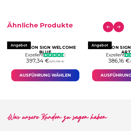
Ähnliche Produkte
Angebot
Angebot
LED NEON SIGN WELCOME
LED NEON SIGN
BLUE
AR
Exzellent
Exzellent
 war: 529,78 €
97,34 €.
Ursprünglicher Preis war: 529,78 €
Aktueller Preis ist: 397,34 €.
Ursprüng
Aktueller
397,34
€
386,16
€
529,78
€
AUSFÜHRUNG WÄHLEN
AUSFÜHRUNG
Was unsere Kunden zu sagen haben