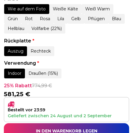
Wie auf dem Foto
Weiße Kälte
Weiß Warm
Grün
Rot
Rosa
Lila
Gelb
Pflügen
Blau
Hellblau
Vollfarbe (22%)
Rückplatte
*
Auszug
Rechteck
Verwendung
*
Indoor
Draußen (15%)
25% Rabatt
774,99
€
581,25
€
Bestellt vor 23:59
Geliefert zwischen
24 August
und
2 September
IN DEN WARENKORB LEGEN