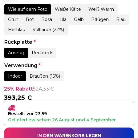
Wie auf dem Foto
Weiße Kälte
Weiß Warm
Grün
Rot
Rosa
Lila
Gelb
Pflügen
Blau
Hellblau
Vollfarbe (22%)
Rückplatte
*
Auszug
Rechteck
Verwendung
*
Indoor
Draußen (15%)
25% Rabatt
524,33
€
393,25
€
Bestellt vor 23:59
Geliefert zwischen
26 August
und
4 September
IN DEN WARENKORB LEGEN