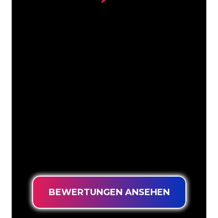
Unsere Kunden
Die Neonspezialisten von The Neon
Company sind bereit, Ihren
Firmennamen, Ihr Logo oder Ihre
Marke auf attraktive und wirkungsvolle
Weise in Neonlicht zu verwandeln. Mit
mehr als 5000 Unternehmen und
bekannten Marken in unserem
Kundenstamm sind Sie bei uns an der
richtigen Adresse, wenn Sie ein
langlebiges Neonschild zum garantiert
niedrigsten Preis suchen.
BEWERTUNGEN ANSEHEN