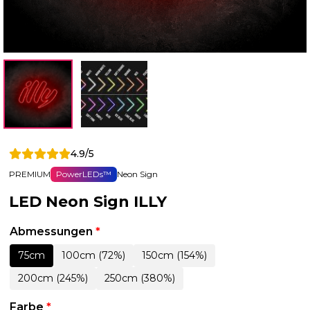
4.9/5
PREMIUM
PowerLEDs™
Neon Sign
LED Neon Sign ILLY
Abmessungen
*
75cm
100cm (72%)
150cm (154%)
200cm (245%)
250cm (380%)
Farbe
*