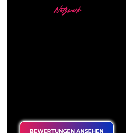
Netzwerk
Unsere Kunden
Die Neonspezialisten von The Neon
Company sind bereit, Ihren
Firmennamen, Ihr Logo oder Ihre
Marke auf attraktive und wirkungsvolle
Weise in Neonlicht zu verwandeln. Mit
mehr als 5000 Unternehmen und
bekannten Marken in unserem
Kundenstamm sind Sie bei uns an der
richtigen Adresse, wenn Sie ein
langlebiges Neonschild zum garantiert
niedrigsten Preis suchen.
BEWERTUNGEN ANSEHEN