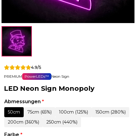
4.9/5
PREMIUM
PowerLEDs™
Neon Sign
LED Neon Sign Monopoly
Abmessungen
*
50cm
75cm (65%)
100cm (125%)
150cm (280%)
200cm (360%)
250cm (440%)
Farbe
*