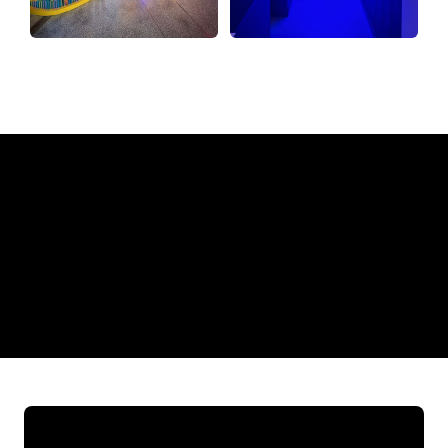
Warum ein Neonschild von
The Neon Company
REGULAR
SUPPLIERS