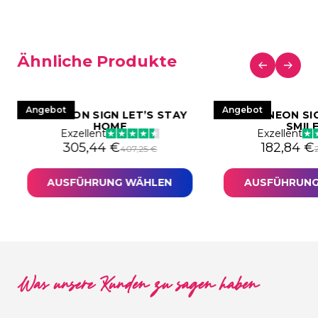
Ähnliche Produkte
Angebot
Angebot
LED NEON SIGN LET’S STAY
LED NEON SI
HOME
SMIL
Exzellent
Exzellent
 war: 230,15 €
72,62 €.
Ursprünglicher Preis war: 407,25 €
Aktueller Preis ist: 305,44 €.
Ursprüng
Aktueller
305,44
€
182,84
€
407,25
€
AUSFÜHRUNG WÄHLEN
AUSFÜHRUNG
Was unsere Kunden zu sagen haben