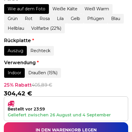
Wie auf dem Foto
Weiße Kälte
Weiß Warm
Grün
Rot
Rosa
Lila
Gelb
Pflügen
Blau
Hellblau
Vollfarbe (22%)
Rückplatte
*
Auszug
Rechteck
Verwendung
*
Indoor
Draußen (15%)
25% Rabatt
405,89
€
304,42
€
Bestellt vor 23:59
Geliefert zwischen
26 August
und
4 September
IN DEN WARENKORB LEGEN