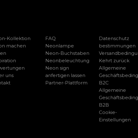
n-Kollektion
FAQ
Datenschutz
on machen
Neonlampe
bestimmungen
sen
Neon-Buchstaben
Versandbeding
piration
Neonbeleuchtung
Kehrt zurück
wertungen
Neon sign
Allgemeine
r uns
anfertigen lassen
Geschäftsbedin
takt
Partner-Plattform
B2C
Allgemeine
Geschäftsbedin
B2B
Cookie-
Einstellungen