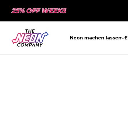
25% OFF WEEKS
Neon machen lassen
E
SEITE NICHT 