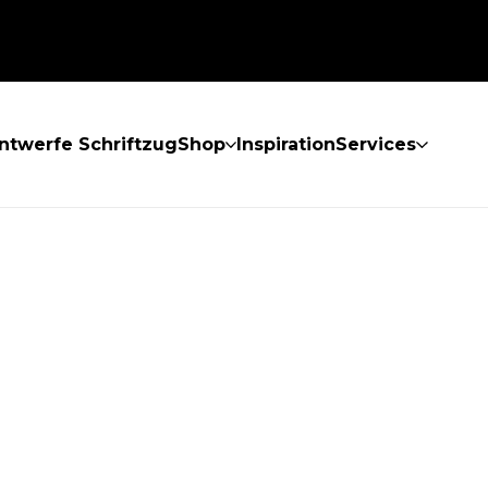
ntwerfe Schriftzug
Shop
Inspiration
Services
GEFUNDEN