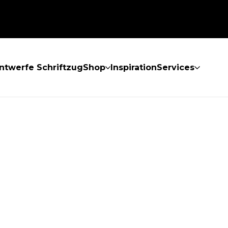
ntwerfe Schriftzug
Shop
Inspiration
Services
GEFUNDEN