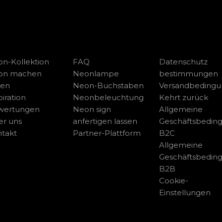
n-Kollektion
FAQ
Datenschutz
on machen
Neonlampe
bestimmungen
sen
Neon-Buchstaben
Versandbeding
piration
Neonbeleuchtung
Kehrt zurück
wertungen
Neon sign
Allgemeine
r uns
anfertigen lassen
Geschäftsbedin
takt
Partner-Plattform
B2C
Allgemeine
Geschäftsbedin
B2B
Cookie-
Einstellungen