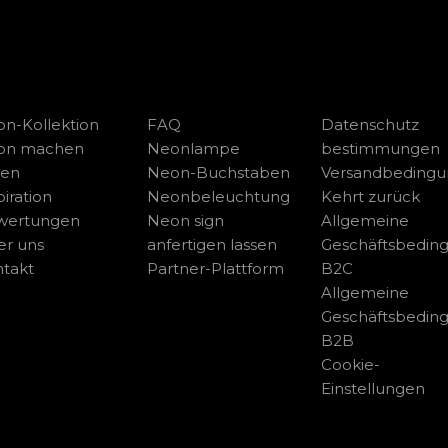
n-Kollektion
FAQ
Datenschutz
on machen
Neonlampe
bestimmungen
sen
Neon-Buchstaben
Versandbeding
piration
Neonbeleuchtung
Kehrt zurück
wertungen
Neon sign
Allgemeine
r uns
anfertigen lassen
Geschäftsbedin
takt
Partner-Plattform
B2C
Allgemeine
Geschäftsbedin
B2B
Cookie-
Einstellungen