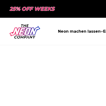
25% OFF WEEKS
Neon machen lassen
E
SEITE NICHT 