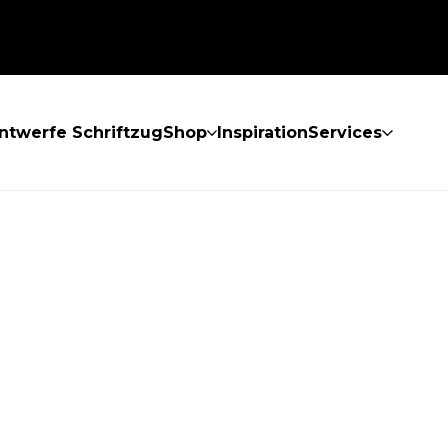
ntwerfe Schriftzug
Shop
Inspiration
Services
GEFUNDEN