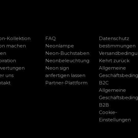
n-Kollektion
FAQ
Datenschutz
on machen
Neonlampe
bestimmungen
sen
Neon-Buchstaben
Versandbeding
piration
Neonbeleuchtung
Kehrt zurück
wertungen
Neon sign
Allgemeine
r uns
anfertigen lassen
Geschäftsbedin
takt
Partner-Plattform
B2C
Allgemeine
Geschäftsbedin
B2B
Cookie-
Einstellungen