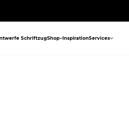
ntwerfe Schriftzug
Shop
Inspiration
Services
GEFUNDEN