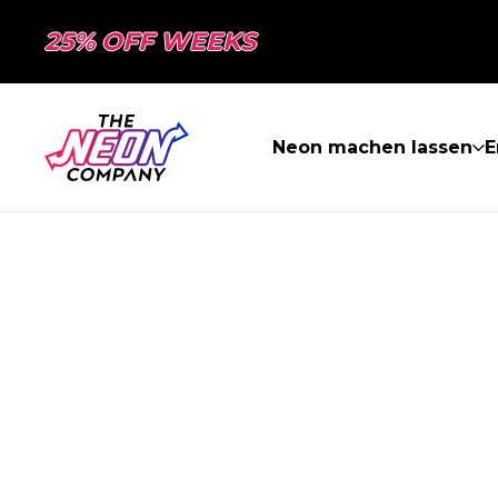
25% OFF WEEKS
Neon machen lassen
E
SEITE NICHT 