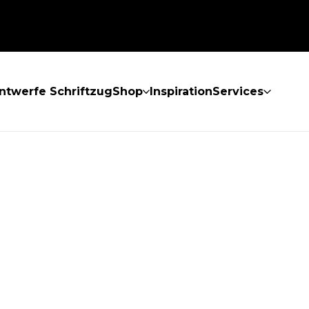
ntwerfe Schriftzug
Shop
Inspiration
Services
GEFUNDEN