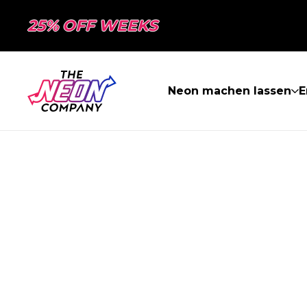
25% OFF WEEKS
Neon machen lassen
E
SEITE NICHT 