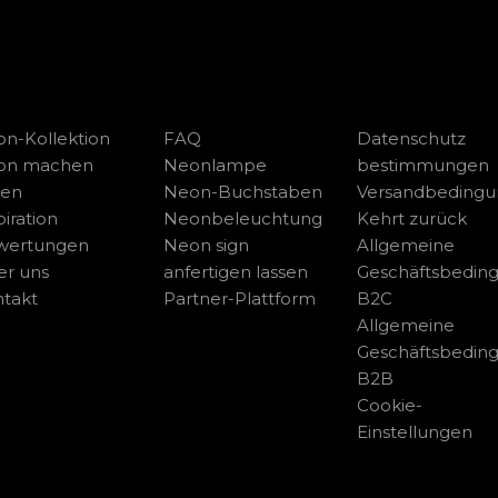
n-Kollektion
FAQ
Datenschutz
on machen
Neonlampe
bestimmungen
sen
Neon-Buchstaben
Versandbeding
piration
Neonbeleuchtung
Kehrt zurück
wertungen
Neon sign
Allgemeine
r uns
anfertigen lassen
Geschäftsbedin
takt
Partner-Plattform
B2C
Allgemeine
Geschäftsbedin
B2B
Cookie-
Einstellungen