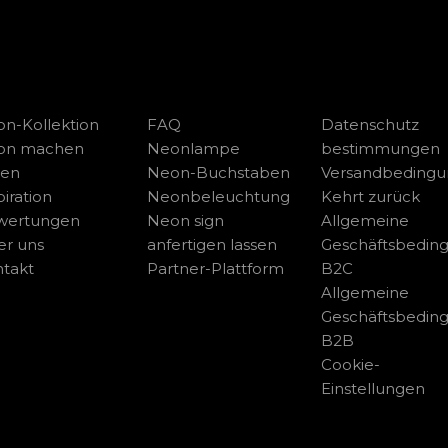
n-Kollektion
FAQ
Datenschutz
on machen
Neonlampe
bestimmungen
sen
Neon-Buchstaben
Versandbeding
piration
Neonbeleuchtung
Kehrt zurück
wertungen
Neon sign
Allgemeine
r uns
anfertigen lassen
Geschäftsbedin
takt
Partner-Plattform
B2C
Allgemeine
Geschäftsbedin
B2B
Cookie-
Einstellungen