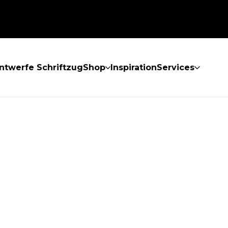
ntwerfe Schriftzug
Shop
Inspiration
Services
GEFUNDEN