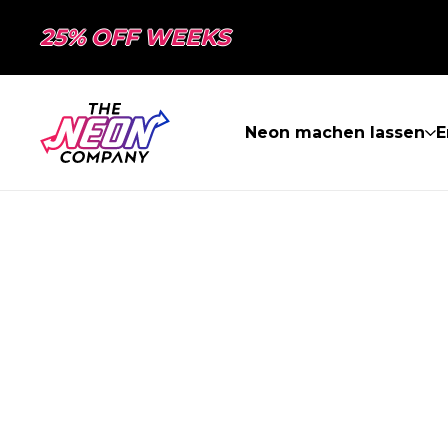
25% OFF WEEKS
Neon machen lassen
E
SEITE NICHT 