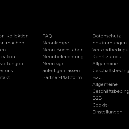
n-Kollektion
FAQ
Datenschutz
on machen
Neonlampe
bestimmungen
sen
Neon-Buchstaben
Versandbeding
piration
Neonbeleuchtung
Kehrt zurück
wertungen
Neon sign
Allgemeine
r uns
anfertigen lassen
Geschäftsbedin
takt
Partner-Plattform
B2C
Allgemeine
Geschäftsbedin
B2B
Cookie-
Einstellungen