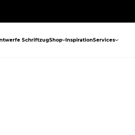
ntwerfe Schriftzug
Shop
Inspiration
Services
GEFUNDEN