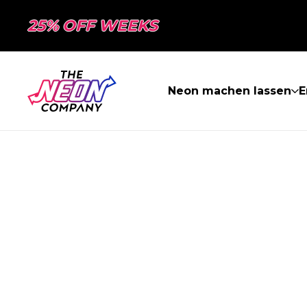
25% OFF WEEKS
Neon machen lassen
E
SEITE NICHT 