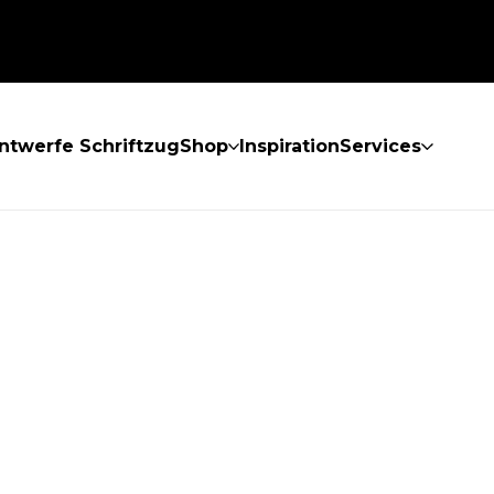
ntwerfe Schriftzug
Shop
Inspiration
Services
GEFUNDEN