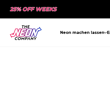
25% OFF WEEKS
Neon machen lassen
E
SEITE NICHT 