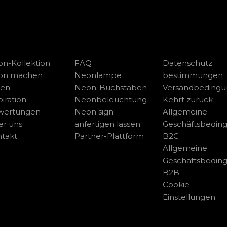
n-Kollektion
FAQ
Datenschutz
on machen
Neonlampe
bestimmungen
sen
Neon-Buchstaben
Versandbeding
piration
Neonbeleuchtung
Kehrt zurück
wertungen
Neon sign
Allgemeine
r uns
anfertigen lassen
Geschäftsbedin
takt
Partner-Plattform
B2C
Allgemeine
Geschäftsbedin
B2B
Cookie-
Einstellungen