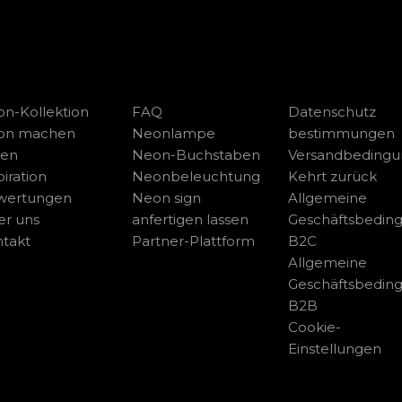
n-Kollektion
FAQ
Datenschutz
on machen
Neonlampe
bestimmungen
sen
Neon-Buchstaben
Versandbeding
piration
Neonbeleuchtung
Kehrt zurück
wertungen
Neon sign
Allgemeine
r uns
anfertigen lassen
Geschäftsbedin
takt
Partner-Plattform
B2C
Allgemeine
Geschäftsbedin
B2B
Cookie-
Einstellungen