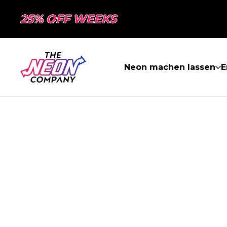
25% OFF WEEKS
Neon machen lassen
E
SEITE NICHT 