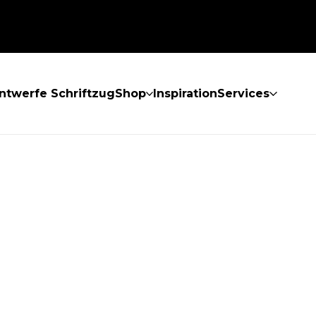
ntwerfe Schriftzug
Shop
Inspiration
Services
GEFUNDEN