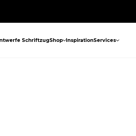
ntwerfe Schriftzug
Shop
Inspiration
Services
GEFUNDEN