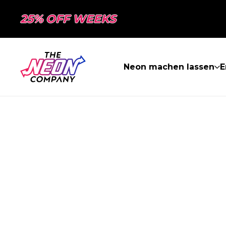
25% OFF WEEKS
Neon machen lassen
E
SEITE NICHT 