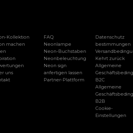
n-Kollektion
FAQ
Datenschutz
on machen
Neonlampe
bestimmungen
sen
Neon-Buchstaben
Versandbeding
piration
Neonbeleuchtung
Kehrt zurück
wertungen
Neon sign
Allgemeine
r uns
anfertigen lassen
Geschäftsbedin
takt
Partner-Plattform
B2C
Allgemeine
Geschäftsbedin
B2B
Cookie-
Einstellungen