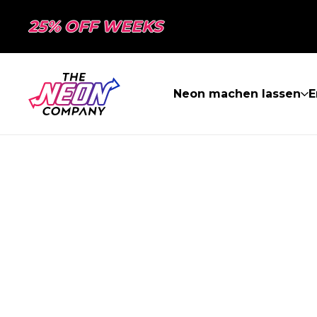
25% OFF WEEKS
Neon machen lassen
E
SEITE NICHT 