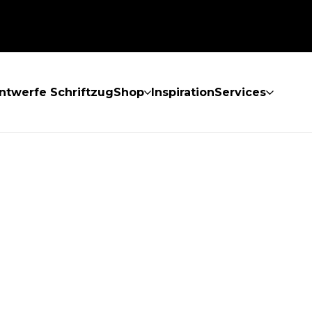
ntwerfe Schriftzug
Shop
Inspiration
Services
GEFUNDEN