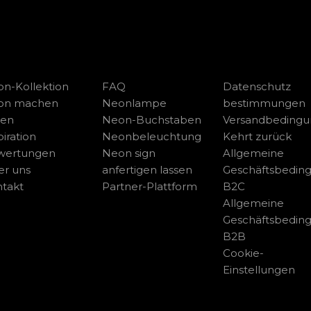
n-Kollektion
FAQ
Datenschutz
on machen
Neonlampe
bestimmungen
sen
Neon-Buchstaben
Versandbeding
piration
Neonbeleuchtung
Kehrt zurück
wertungen
Neon sign
Allgemeine
r uns
anfertigen lassen
Geschäftsbedin
takt
Partner-Plattform
B2C
Allgemeine
Geschäftsbedin
B2B
Cookie-
Einstellungen