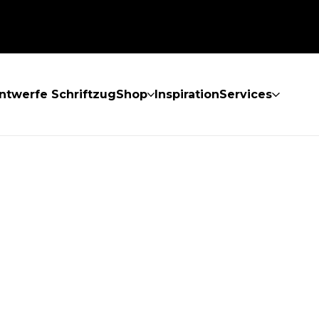
ntwerfe Schriftzug
Shop
Inspiration
Services
GEFUNDEN