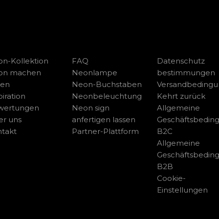
n-Kollektion
FAQ
Datenschutz
on machen
Neonlampe
bestimmungen
sen
Neon-Buchstaben
Versandbeding
piration
Neonbeleuchtung
Kehrt zurück
wertungen
Neon sign
Allgemeine
r uns
anfertigen lassen
Geschäftsbedin
takt
Partner-Plattform
B2C
Allgemeine
Geschäftsbedin
B2B
Cookie-
Einstellungen