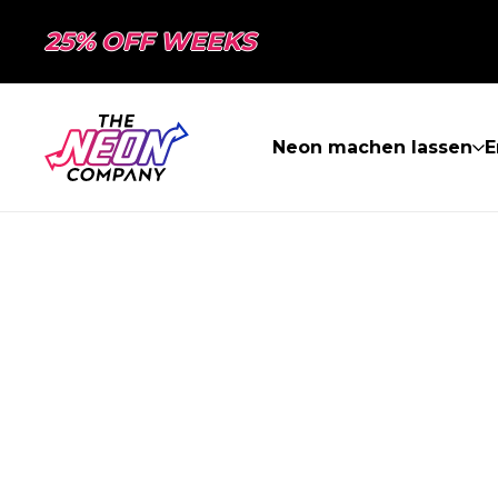
25% OFF WEEKS
Neon machen lassen
E
SEITE NICHT 