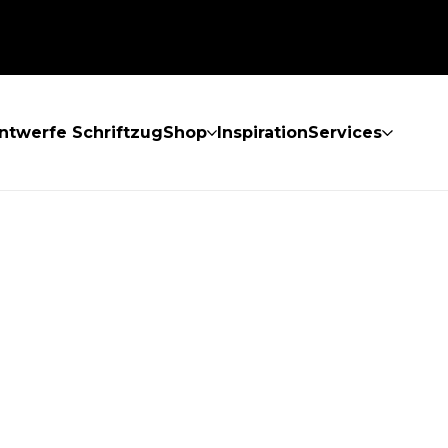
ntwerfe Schriftzug
Shop
Inspiration
Services
GEFUNDEN