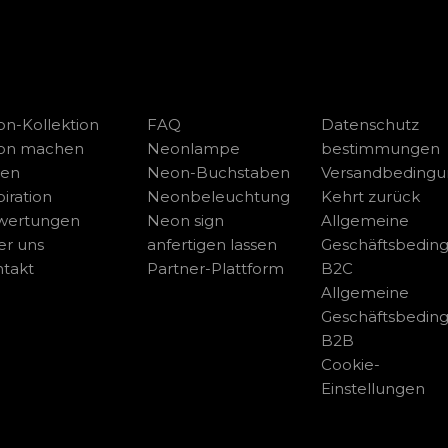
n-Kollektion
FAQ
Datenschutz
on machen
Neonlampe
bestimmungen
sen
Neon-Buchstaben
Versandbeding
piration
Neonbeleuchtung
Kehrt zurück
wertungen
Neon sign
Allgemeine
r uns
anfertigen lassen
Geschäftsbedin
takt
Partner-Plattform
B2C
Allgemeine
Geschäftsbedin
B2B
Cookie-
Einstellungen