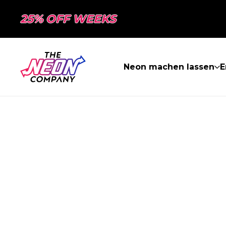
25% OFF WEEKS
Neon machen lassen
E
SEITE NICHT 