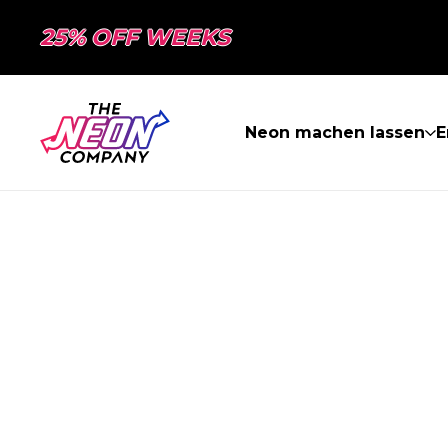
25% OFF WEEKS
Neon machen lassen
E
SEITE NICHT 