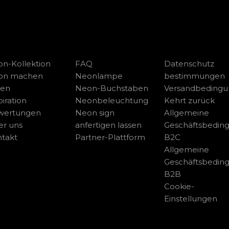
n-Kollektion
FAQ
Datenschutz
on machen
Neonlampe
bestimmungen
sen
Neon-Buchstaben
Versandbeding
piration
Neonbeleuchtung
Kehrt zurück
wertungen
Neon sign
Allgemeine
r uns
anfertigen lassen
Geschäftsbedin
takt
Partner-Plattform
B2C
Allgemeine
Geschäftsbedin
B2B
Cookie-
Einstellungen