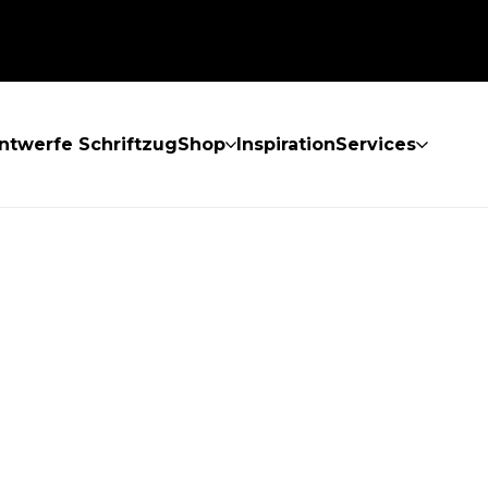
ntwerfe Schriftzug
Shop
Inspiration
Services
GEFUNDEN