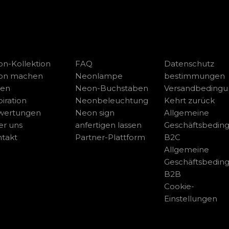
n-Kollektion
FAQ
Datenschutz
on machen
Neonlampe
bestimmungen
sen
Neon-Buchstaben
Versandbeding
piration
Neonbeleuchtung
Kehrt zurück
wertungen
Neon sign
Allgemeine
r uns
anfertigen lassen
Geschäftsbedin
takt
Partner-Plattform
B2C
Allgemeine
Geschäftsbedin
B2B
Cookie-
Einstellungen