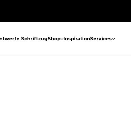
ntwerfe Schriftzug
Shop
Inspiration
Services
GEFUNDEN