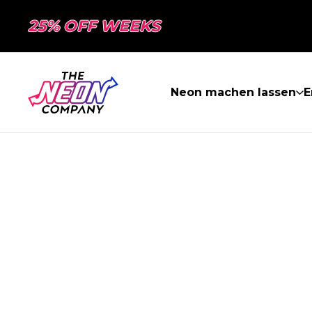
25% OFF WEEKS
Neon machen lassen
E
SEITE NICHT 