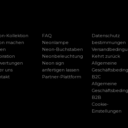
n-Kollektion
FAQ
Datenschutz
on machen
Neonlampe
bestimmungen
sen
Neon-Buchstaben
Versandbeding
piration
Neonbeleuchtung
Kehrt zurück
wertungen
Neon sign
Allgemeine
r uns
anfertigen lassen
Geschäftsbedin
takt
Partner-Plattform
B2C
Allgemeine
Geschäftsbedin
B2B
Cookie-
Einstellungen