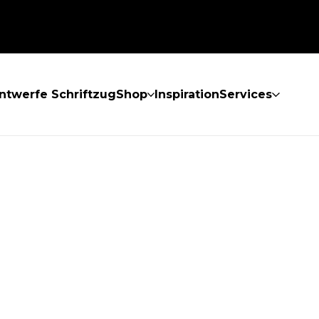
ntwerfe Schriftzug
Shop
Inspiration
Services
GEFUNDEN