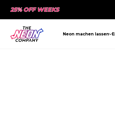
25% OFF WEEKS
Neon machen lassen
E
SEITE NICHT 