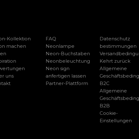
n-Kollektion
FAQ
Datenschutz
on machen
Neonlampe
bestimmungen
sen
Neon-Buchstaben
Versandbeding
piration
Neonbeleuchtung
Kehrt zurück
wertungen
Neon sign
Allgemeine
r uns
anfertigen lassen
Geschäftsbedin
takt
Partner-Plattform
B2C
Allgemeine
Geschäftsbedin
B2B
Cookie-
Einstellungen