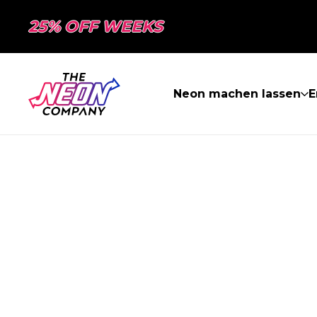
25% OFF WEEKS
Neon machen lassen
E
SEITE NICHT 