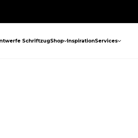
ntwerfe Schriftzug
Shop
Inspiration
Services
GEFUNDEN