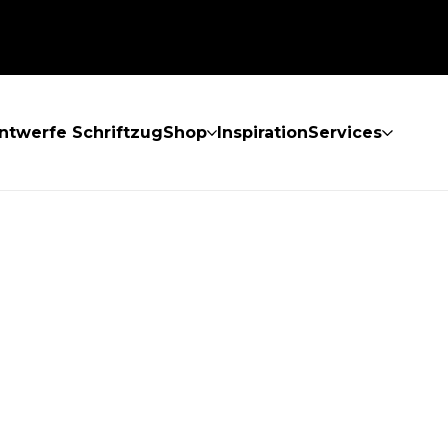
ntwerfe Schriftzug
Shop
Inspiration
Services
GEFUNDEN