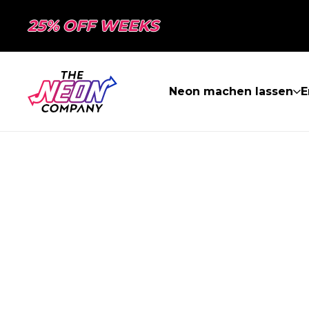
25% OFF WEEKS
Neon machen lassen
E
SEITE NICHT 