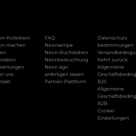
n-Kollektion
FAQ
Datenschutz
on machen
Neonlampe
bestimmungen
sen
Neon-Buchstaben
Versandbeding
piration
Neonbeleuchtung
Kehrt zurück
wertungen
Neon sign
Allgemeine
r uns
anfertigen lassen
Geschäftsbedin
takt
Partner-Plattform
B2C
Allgemeine
Geschäftsbedin
B2B
Cookie-
Einstellungen