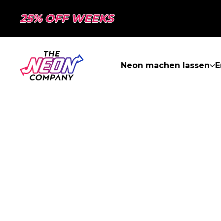
25% OFF WEEKS
Neon machen lassen
E
SEITE NICHT 