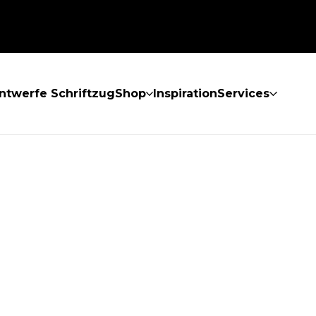
ntwerfe Schriftzug
Shop
Inspiration
Services
GEFUNDEN