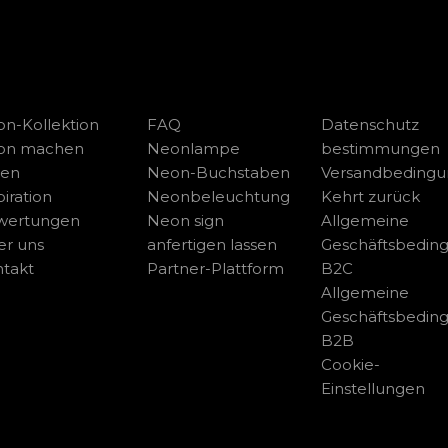
n-Kollektion
FAQ
Datenschutz
on machen
Neonlampe
bestimmungen
sen
Neon-Buchstaben
Versandbeding
piration
Neonbeleuchtung
Kehrt zurück
wertungen
Neon sign
Allgemeine
r uns
anfertigen lassen
Geschäftsbedin
takt
Partner-Plattform
B2C
Allgemeine
Geschäftsbedin
B2B
Cookie-
Einstellungen