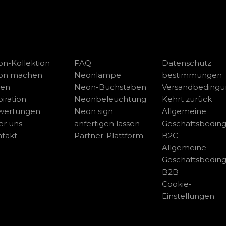
n-Kollektion
FAQ
Datenschutz
on machen
Neonlampe
bestimmungen
sen
Neon-Buchstaben
Versandbeding
piration
Neonbeleuchtung
Kehrt zurück
wertungen
Neon sign
Allgemeine
r uns
anfertigen lassen
Geschäftsbedin
takt
Partner-Plattform
B2C
Allgemeine
Geschäftsbedin
B2B
Cookie-
Einstellungen