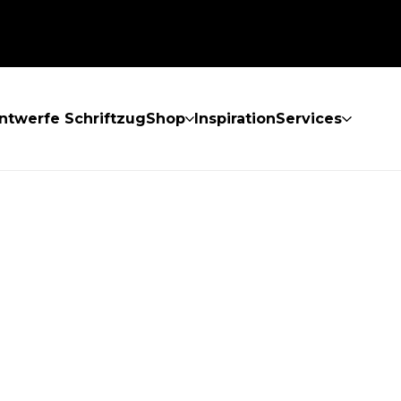
ntwerfe Schriftzug
Shop
Inspiration
Services
GEFUNDEN