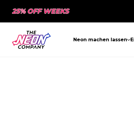
25% OFF WEEKS
Neon machen lassen
E
SEITE NICHT 