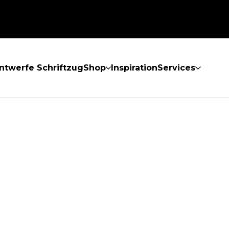
ntwerfe Schriftzug
Shop
Inspiration
Services
GEFUNDEN