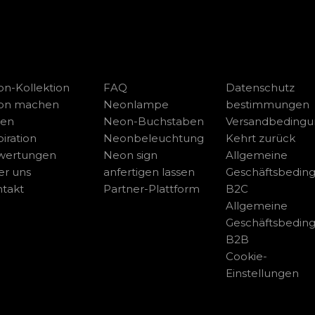
n-Kollektion
FAQ
Datenschutz
on machen
Neonlampe
bestimmungen
sen
Neon-Buchstaben
Versandbeding
piration
Neonbeleuchtung
Kehrt zurück
wertungen
Neon sign
Allgemeine
r uns
anfertigen lassen
Geschäftsbedin
takt
Partner-Plattform
B2C
Allgemeine
Geschäftsbedin
B2B
Cookie-
Einstellungen