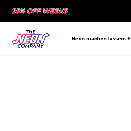
25% OFF WEEKS
Neon machen lassen
E
SEITE NICHT 