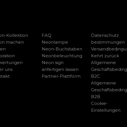
n-Kollektion
FAQ
Datenschutz
on machen
Neonlampe
bestimmungen
sen
Neon-Buchstaben
Versandbeding
piration
Neonbeleuchtung
Kehrt zurück
wertungen
Neon sign
Allgemeine
r uns
anfertigen lassen
Geschäftsbedin
takt
Partner-Plattform
B2C
Allgemeine
Geschäftsbedin
B2B
Cookie-
Einstellungen