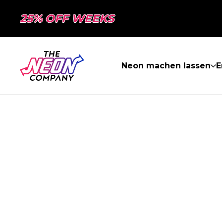
25% OFF WEEKS
Neon machen lassen
E
SEITE NICHT 