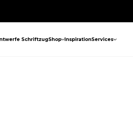
ntwerfe Schriftzug
Shop
Inspiration
Services
GEFUNDEN