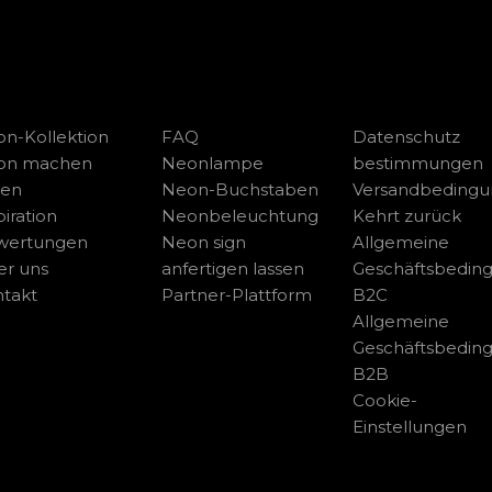
n-Kollektion
FAQ
Datenschutz
on machen
Neonlampe
bestimmungen
sen
Neon-Buchstaben
Versandbeding
piration
Neonbeleuchtung
Kehrt zurück
wertungen
Neon sign
Allgemeine
r uns
anfertigen lassen
Geschäftsbedin
takt
Partner-Plattform
B2C
Allgemeine
Geschäftsbedin
B2B
Cookie-
Einstellungen