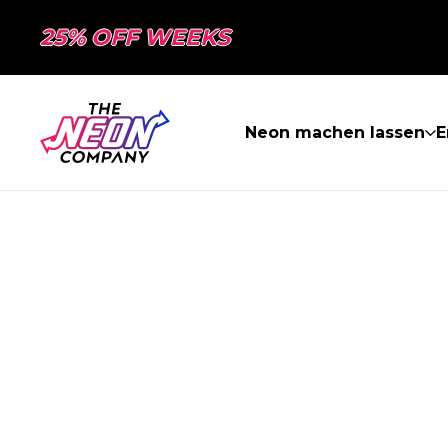
25% OFF WEEKS
Neon machen lassen
E
SEITE NICHT 