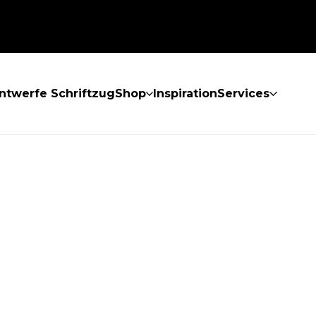
ntwerfe Schriftzug
Shop
Inspiration
Services
GEFUNDEN