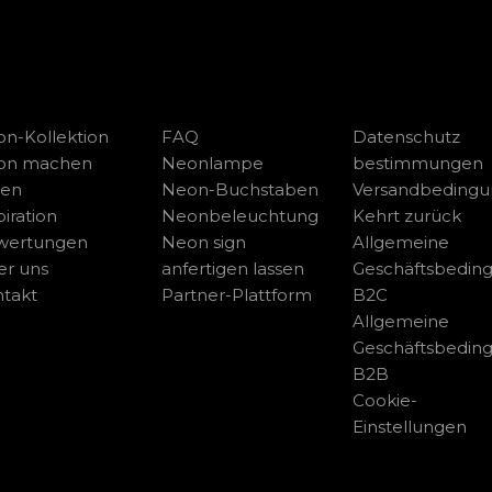
n-Kollektion
FAQ
Datenschutz
on machen
Neonlampe
bestimmungen
sen
Neon-Buchstaben
Versandbeding
piration
Neonbeleuchtung
Kehrt zurück
wertungen
Neon sign
Allgemeine
r uns
anfertigen lassen
Geschäftsbedin
takt
Partner-Plattform
B2C
Allgemeine
Geschäftsbedin
B2B
Cookie-
Einstellungen