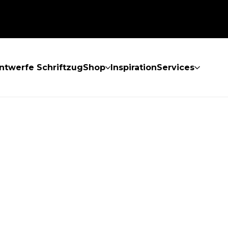
ntwerfe Schriftzug
Shop
Inspiration
Services
GEFUNDEN