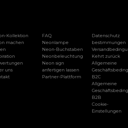
n-Kollektion
FAQ
Datenschutz
on machen
Neonlampe
bestimmungen
sen
Neon-Buchstaben
Versandbeding
piration
Neonbeleuchtung
Kehrt zurück
wertungen
Neon sign
Allgemeine
r uns
anfertigen lassen
Geschäftsbedin
takt
Partner-Plattform
B2C
Allgemeine
Geschäftsbedin
B2B
Cookie-
Einstellungen