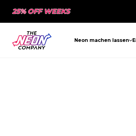
25% OFF WEEKS
Neon machen lassen
E
SEITE NICHT 