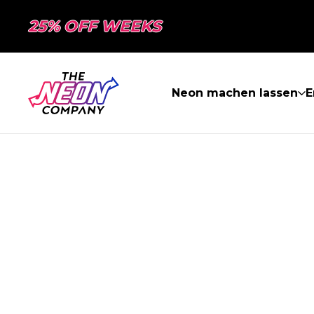
25% OFF WEEKS
Neon machen lassen
E
SEITE NICHT 