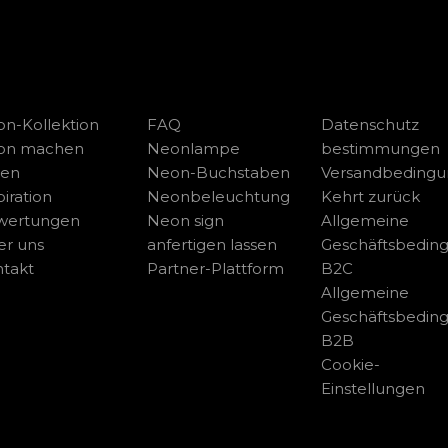
n-Kollektion
FAQ
Datenschutz
on machen
Neonlampe
bestimmungen
sen
Neon-Buchstaben
Versandbeding
piration
Neonbeleuchtung
Kehrt zurück
wertungen
Neon sign
Allgemeine
r uns
anfertigen lassen
Geschäftsbedin
takt
Partner-Plattform
B2C
Allgemeine
Geschäftsbedin
B2B
Cookie-
Einstellungen