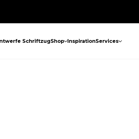
ntwerfe Schriftzug
Shop
Inspiration
Services
GEFUNDEN