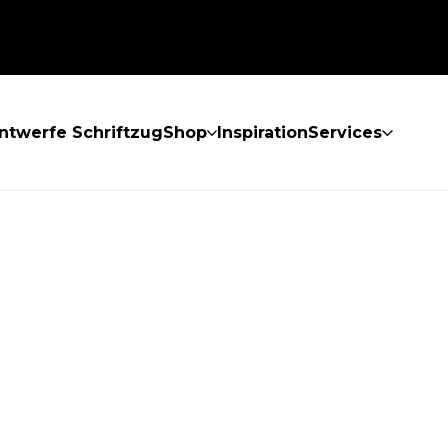
ntwerfe Schriftzug
Shop
Inspiration
Services
GEFUNDEN