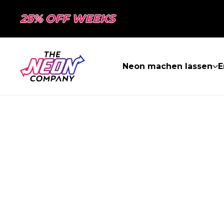
25% OFF WEEKS
Neon machen lassen
E
SEITE NICHT 