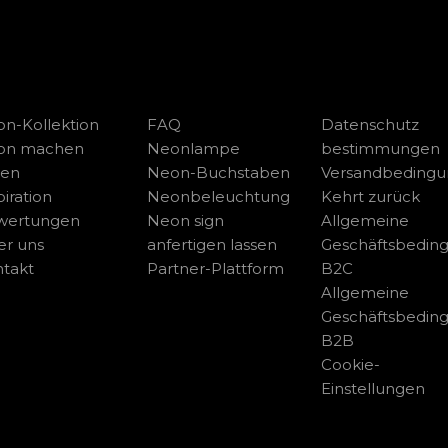
n-Kollektion
FAQ
Datenschutz
on machen
Neonlampe
bestimmungen
sen
Neon-Buchstaben
Versandbeding
piration
Neonbeleuchtung
Kehrt zurück
wertungen
Neon sign
Allgemeine
r uns
anfertigen lassen
Geschäftsbedin
takt
Partner-Plattform
B2C
Allgemeine
Geschäftsbedin
B2B
Cookie-
Einstellungen