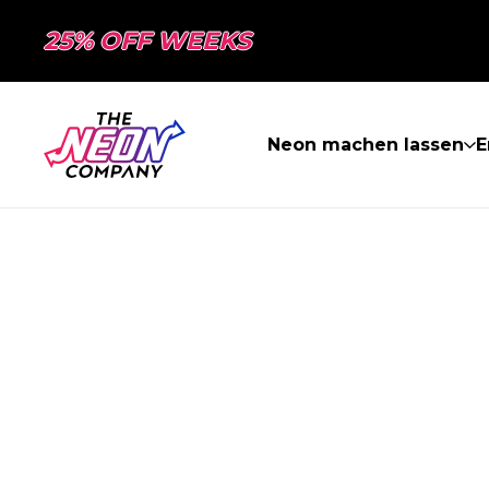
25% OFF WEEKS
Neon machen lassen
E
SEITE NICHT 