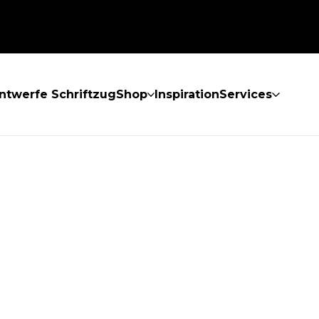
ntwerfe Schriftzug
Shop
Inspiration
Services
GEFUNDEN