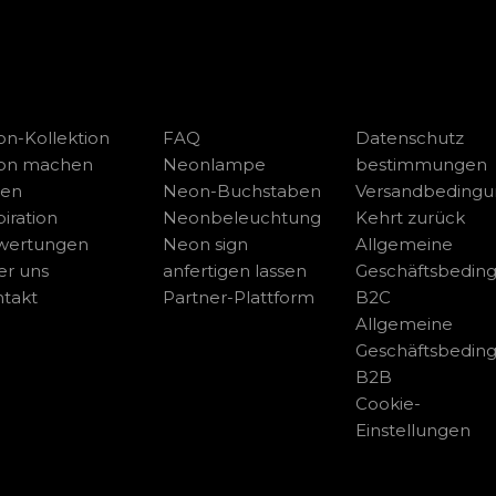
n-Kollektion
FAQ
Datenschutz
on machen
Neonlampe
bestimmungen
sen
Neon-Buchstaben
Versandbeding
piration
Neonbeleuchtung
Kehrt zurück
wertungen
Neon sign
Allgemeine
r uns
anfertigen lassen
Geschäftsbedin
takt
Partner-Plattform
B2C
Allgemeine
Geschäftsbedin
B2B
Cookie-
Einstellungen