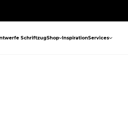
ntwerfe Schriftzug
Shop
Inspiration
Services
GEFUNDEN