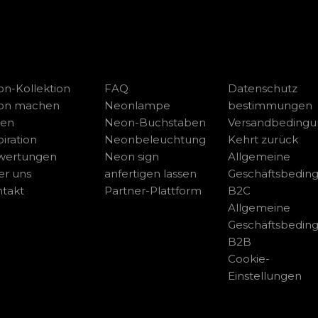
n-Kollektion
FAQ
Datenschutz
on machen
Neonlampe
bestimmungen
sen
Neon-Buchstaben
Versandbeding
piration
Neonbeleuchtung
Kehrt zurück
wertungen
Neon sign
Allgemeine
r uns
anfertigen lassen
Geschäftsbedin
takt
Partner-Plattform
B2C
Allgemeine
Geschäftsbedin
B2B
Cookie-
Einstellungen