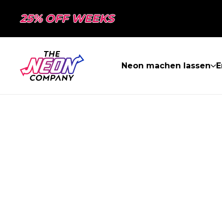
25% OFF WEEKS
Neon machen lassen
E
SEITE NICHT 