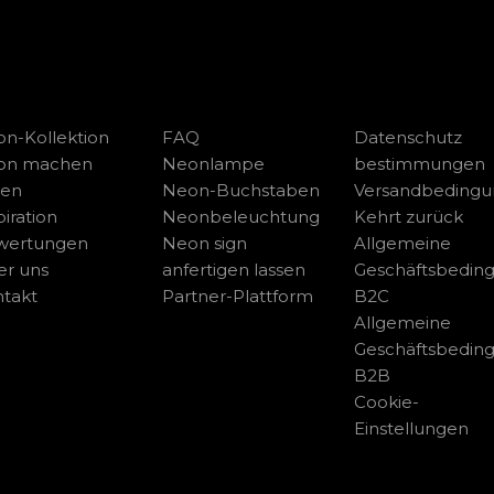
n-Kollektion
FAQ
Datenschutz
on machen
Neonlampe
bestimmungen
sen
Neon-Buchstaben
Versandbeding
piration
Neonbeleuchtung
Kehrt zurück
wertungen
Neon sign
Allgemeine
r uns
anfertigen lassen
Geschäftsbedin
takt
Partner-Plattform
B2C
Allgemeine
Geschäftsbedin
B2B
Cookie-
Einstellungen