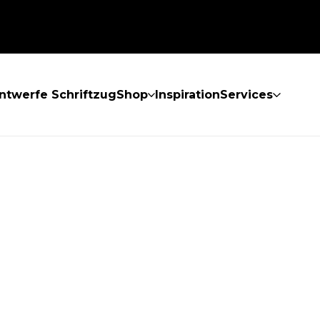
ntwerfe Schriftzug
Shop
Inspiration
Services
GEFUNDEN