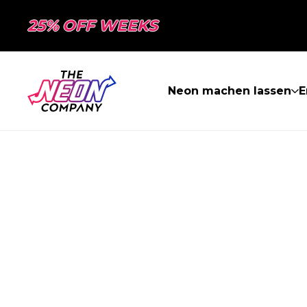
25% OFF WEEKS
Neon machen lassen
E
SEITE NICHT 