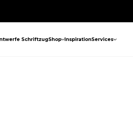
ntwerfe Schriftzug
Shop
Inspiration
Services
GEFUNDEN