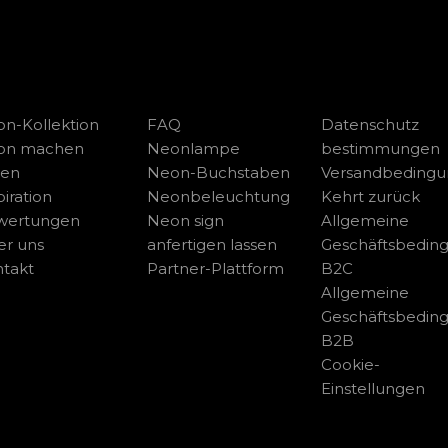
n-Kollektion
FAQ
Datenschutz
on machen
Neonlampe
bestimmungen
sen
Neon-Buchstaben
Versandbeding
piration
Neonbeleuchtung
Kehrt zurück
wertungen
Neon sign
Allgemeine
r uns
anfertigen lassen
Geschäftsbedin
takt
Partner-Plattform
B2C
Allgemeine
Geschäftsbedin
B2B
Cookie-
Einstellungen