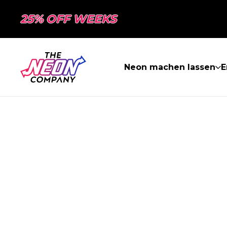
25% OFF WEEKS
Neon machen lassen
E
SEITE NICHT 