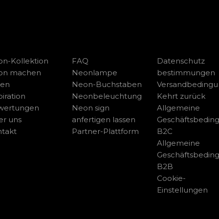
n-Kollektion
FAQ
Datenschutz
on machen
Neonlampe
bestimmungen
sen
Neon-Buchstaben
Versandbeding
piration
Neonbeleuchtung
Kehrt zurück
wertungen
Neon sign
Allgemeine
r uns
anfertigen lassen
Geschäftsbedin
takt
Partner-Plattform
B2C
Allgemeine
Geschäftsbedin
B2B
Cookie-
Einstellungen