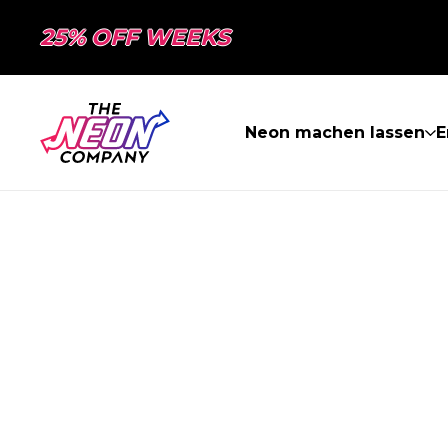
25% OFF WEEKS
Neon machen lassen
E
SEITE NICHT 