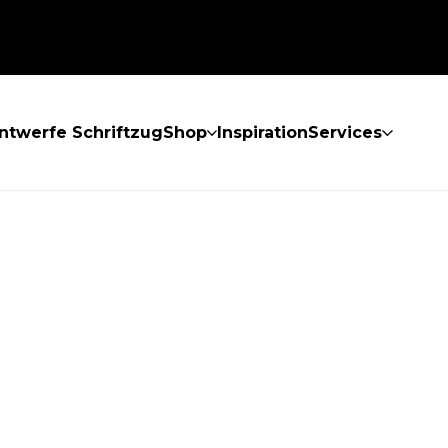
ntwerfe Schriftzug
Shop
Inspiration
Services
GEFUNDEN