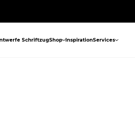
ntwerfe Schriftzug
Shop
Inspiration
Services
GEFUNDEN