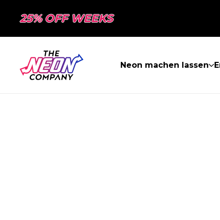
25% OFF WEEKS
Neon machen lassen
E
SEITE NICHT 