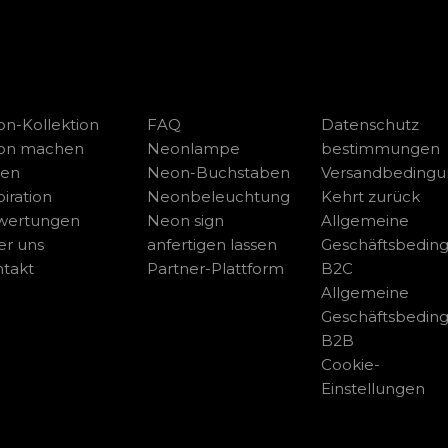
n-Kollektion
FAQ
Datenschutz
on machen
Neonlampe
bestimmungen
sen
Neon-Buchstaben
Versandbeding
piration
Neonbeleuchtung
Kehrt zurück
wertungen
Neon sign
Allgemeine
r uns
anfertigen lassen
Geschäftsbedin
takt
Partner-Plattform
B2C
Allgemeine
Geschäftsbedin
B2B
Cookie-
Einstellungen