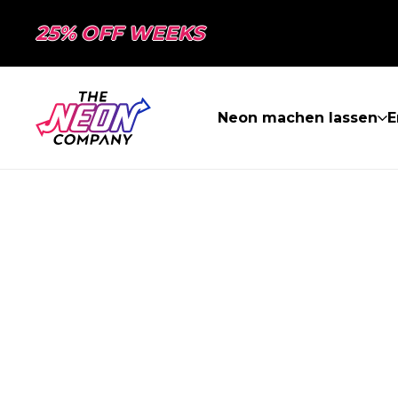
25% OFF WEEKS
Neon machen lassen
E
SEITE NICHT 