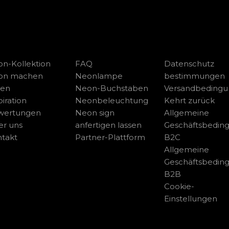
n-Kollektion
FAQ
Datenschutz
on machen
Neonlampe
bestimmungen
sen
Neon-Buchstaben
Versandbeding
piration
Neonbeleuchtung
Kehrt zurück
wertungen
Neon sign
Allgemeine
r uns
anfertigen lassen
Geschäftsbedin
takt
Partner-Plattform
B2C
Allgemeine
Geschäftsbedin
B2B
Cookie-
Einstellungen