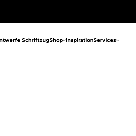
ntwerfe Schriftzug
Shop
Inspiration
Services
GEFUNDEN