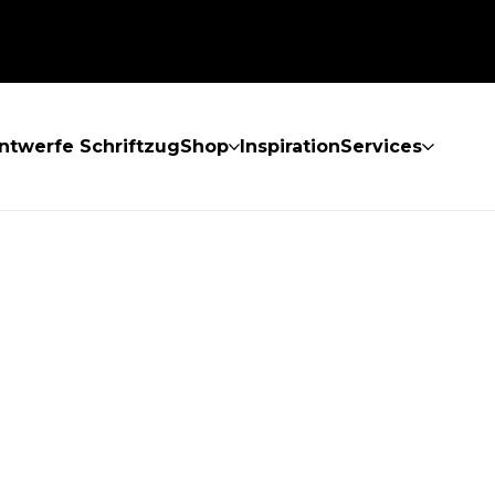
ntwerfe Schriftzug
Shop
Inspiration
Services
GEFUNDEN