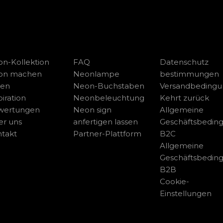
n-Kollektion
FAQ
Datenschutz
on machen
Neonlampe
bestimmungen
sen
Neon-Buchstaben
Versandbeding
piration
Neonbeleuchtung
Kehrt zurück
wertungen
Neon sign
Allgemeine
r uns
anfertigen lassen
Geschäftsbedin
takt
Partner-Plattform
B2C
Allgemeine
Geschäftsbedin
B2B
Cookie-
Einstellungen