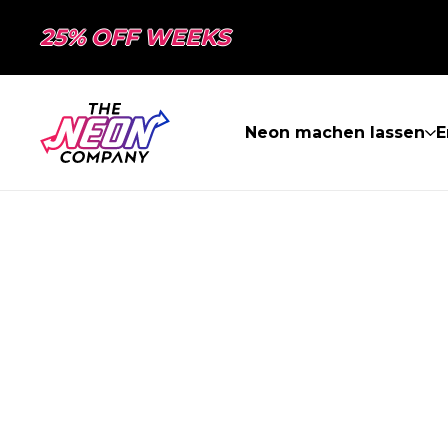
25% OFF WEEKS
Neon machen lassen
E
SEITE NICHT 