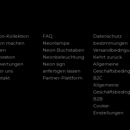
n-Kollektion
FAQ
Datenschutz
on machen
Neonlampe
bestimmungen
sen
Neon-Buchstaben
Versandbeding
piration
Neonbeleuchtung
Kehrt zurück
wertungen
Neon sign
Allgemeine
r uns
anfertigen lassen
Geschäftsbedin
takt
Partner-Plattform
B2C
Allgemeine
Geschäftsbedin
B2B
Cookie-
Einstellungen