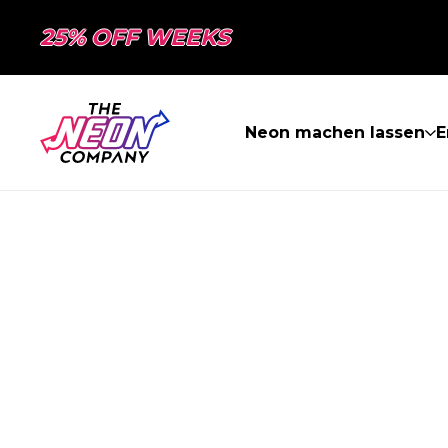
25% OFF WEEKS
Neon machen lassen
E
SEITE NICHT 