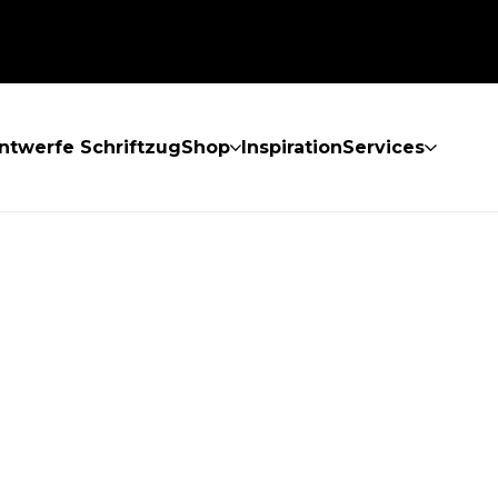
ntwerfe Schriftzug
Shop
Inspiration
Services
GEFUNDEN