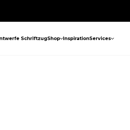
ntwerfe Schriftzug
Shop
Inspiration
Services
GEFUNDEN