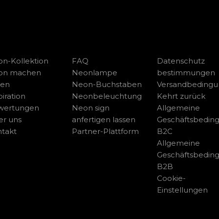
n-Kollektion
FAQ
Datenschutz
on machen
Neonlampe
bestimmungen
sen
Neon-Buchstaben
Versandbeding
piration
Neonbeleuchtung
Kehrt zurück
wertungen
Neon sign
Allgemeine
r uns
anfertigen lassen
Geschäftsbedin
takt
Partner-Plattform
B2C
Allgemeine
Geschäftsbedin
B2B
Cookie-
Einstellungen