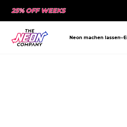
25% OFF WEEKS
Neon machen lassen
E
SEITE NICHT 