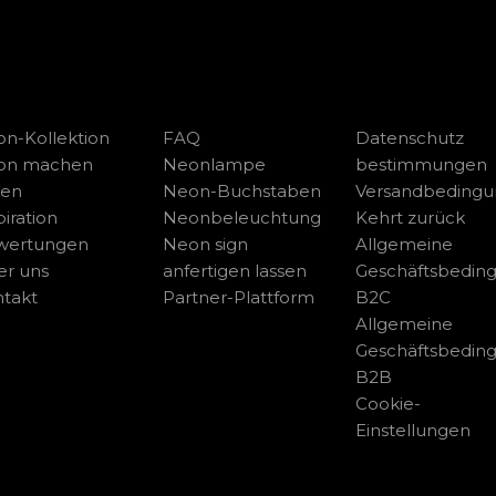
n-Kollektion
FAQ
Datenschutz
on machen
Neonlampe
bestimmungen
sen
Neon-Buchstaben
Versandbeding
piration
Neonbeleuchtung
Kehrt zurück
wertungen
Neon sign
Allgemeine
r uns
anfertigen lassen
Geschäftsbedin
takt
Partner-Plattform
B2C
Allgemeine
Geschäftsbedin
B2B
Cookie-
Einstellungen