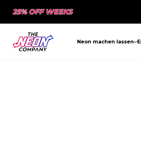
25% OFF WEEKS
Neon machen lassen
E
SEITE NICHT 