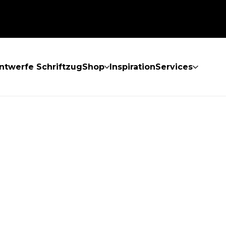
ntwerfe Schriftzug
Shop
Inspiration
Services
GEFUNDEN