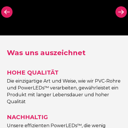
sche
Rückwand in
Ausgeschni
 hinter
Schwarz (oder Farbe
Rückenschil
schild
Ihrer Wahl)
Kontur Neo
Was uns auszeichnet
HOHE QUALITÄT
Die einzigartige Art und Weise, wie wir PVC-Rohre
und PowerLEDs™ verarbeiten, gewährleistet ein
Produkt mit langer Lebensdauer und hoher
Qualität
NACHHALTIG
Unsere effizienten PowerLEDs™, die wenig