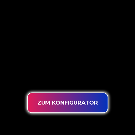
5 VERSCHIEDENE
OPTIONEN
The Neon Company ist ein Spezialist für die
Entwicklung, das Design und die Produktion von
PowerLEDs™ Neon Signing. Mit unserer
innovativen ‘PowerLEDs™’-
Beleuchtungstechnologie erhalten Sie garantiert
die leistungsstärksten dimmbaren LEDs, eine
extra lange Lebensdauer und die Eignung für
eine intensive Nutzung rund um die Uhr.
ZUM KONFIGURATOR