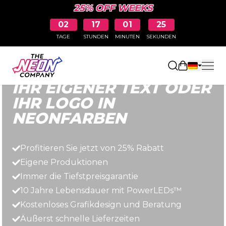
25% OFF WEEKS
02
17
01
23
TAGE
STUNDEN
MINUTEN
SEKUNDEN
Schnell, einfach und erschwinglich
Einkaufswa
IHR EIGENER TEXT ODER
IHR LOGO IN
NEONFARBEN
Profitieren Sie jetzt von 25% Rabatt
Eigene Produktionen
Immer die Tiefstpreisgarantie
10 Jahre Lebensdauer mit PowerLEDs™
Kostenloses Grafikdesign und Beratung
Äußerst schnelle Lieferzeiten