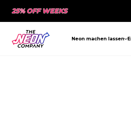
25% OFF WEEKS
Neon machen lassen
E
SEITE NICHT 