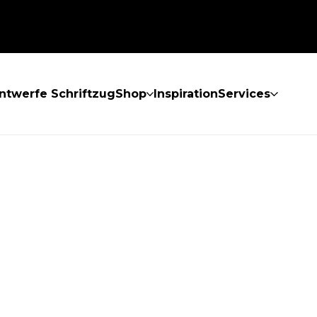
ntwerfe Schriftzug
Shop
Inspiration
Services
GEFUNDEN