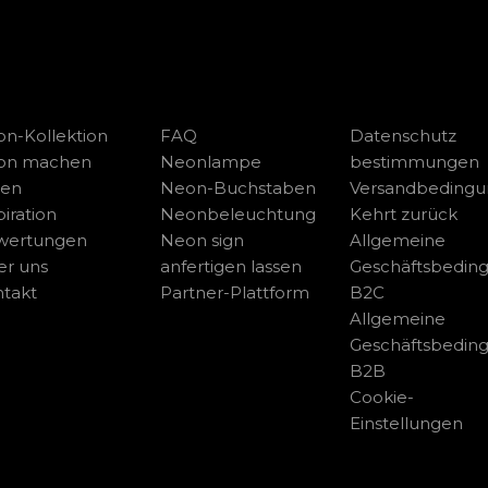
n-Kollektion
FAQ
Datenschutz
on machen
Neonlampe
bestimmungen
sen
Neon-Buchstaben
Versandbeding
piration
Neonbeleuchtung
Kehrt zurück
wertungen
Neon sign
Allgemeine
r uns
anfertigen lassen
Geschäftsbedin
takt
Partner-Plattform
B2C
Allgemeine
Geschäftsbedin
B2B
Cookie-
Einstellungen