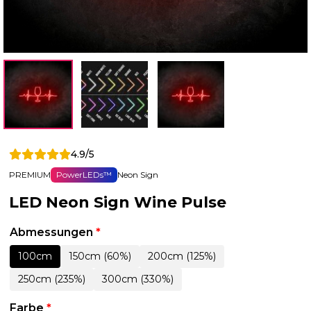
4.9/5
PREMIUM
PowerLEDs™
Neon Sign
LED Neon Sign Wine Pulse
Abmessungen
*
100cm
150cm (60%)
200cm (125%)
250cm (235%)
300cm (330%)
Farbe
*