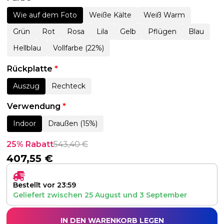
Wie auf dem Foto
Weiße Kälte
Weiß Warm
Grün
Rot
Rosa
Lila
Gelb
Pflügen
Blau
Hellblau
Vollfarbe (22%)
Rückplatte
*
Auszug
Rechteck
Verwendung
*
Indoor
Draußen (15%)
25% Rabatt
543,40
€
407,55
€
Bestellt vor 23:59
Geliefert zwischen
25 August
und
3 September
IN DEN WARENKORB LEGEN