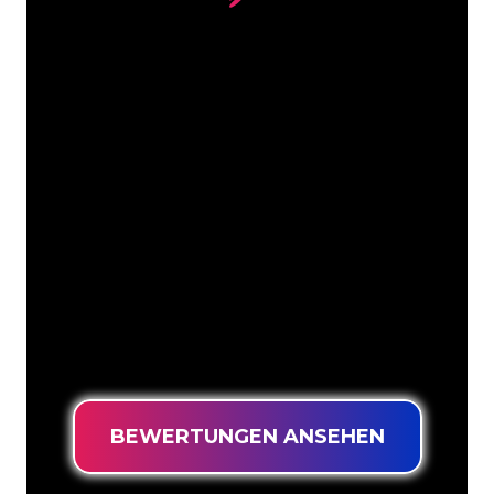
Unsere Kunden
Die Neonspezialisten von The Neon
Company sind bereit, Ihren
Firmennamen, Ihr Logo oder Ihre
Marke auf attraktive und wirkungsvolle
Weise in Neonlicht zu verwandeln. Mit
mehr als 5000 Unternehmen und
bekannten Marken in unserem
Kundenstamm sind Sie bei uns an der
richtigen Adresse, wenn Sie ein
langlebiges Neonschild zum garantiert
niedrigsten Preis suchen.
BEWERTUNGEN ANSEHEN