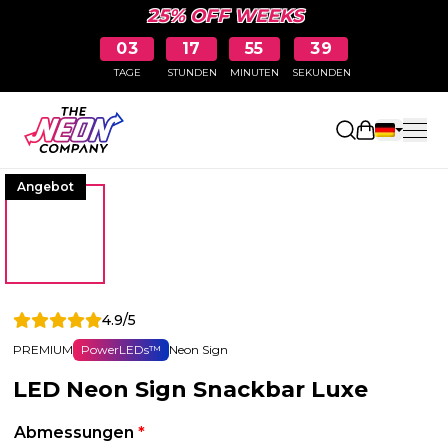
25% OFF WEEKS
03
17
55
38
TAGE
STUNDEN
MINUTEN
SEKUNDEN
Einkaufswa
Angebot
4.9/5
PREMIUM
PowerLEDs™
Neon Sign
LED Neon Sign Snackbar Luxe
Abmessungen
*