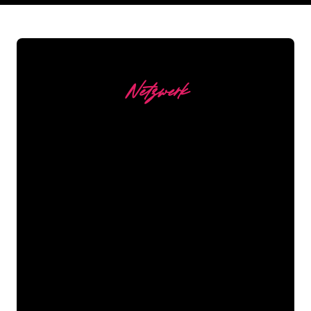
Netzwerk
Unsere Kunden
Die Neonspezialisten von The Neon
Company sind bereit, Ihren
Firmennamen, Ihr Logo oder Ihre
Marke auf attraktive und wirkungsvolle
Weise in Neonlicht zu verwandeln. Mit
mehr als 5000 Unternehmen und
bekannten Marken in unserem
Kundenstamm sind Sie bei uns an der
richtigen Adresse, wenn Sie ein
langlebiges Neonschild zum garantiert