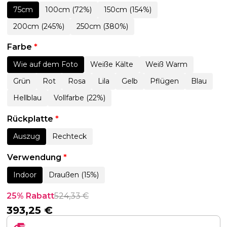
75cm
100cm (72%)
150cm (154%)
200cm (245%)
250cm (380%)
Farbe
*
Wie auf dem Foto
Weiße Kälte
Weiß Warm
Grün
Rot
Rosa
Lila
Gelb
Pflügen
Blau
Hellblau
Vollfarbe (22%)
Rückplatte
*
Auszug
Rechteck
Verwendung
*
Indoor
Draußen (15%)
25% Rabatt
524,33
€
393,25
€