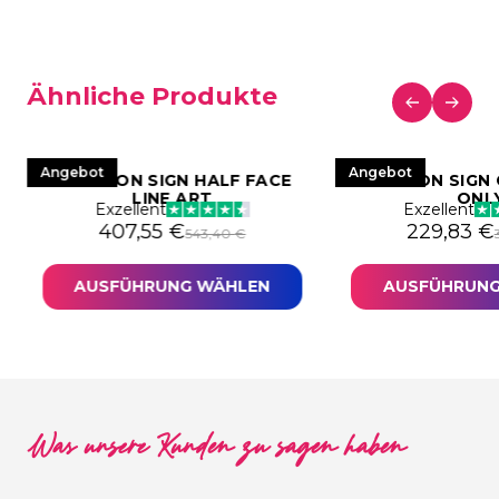
Ähnliche Produkte
Angebot
Angebot
LED NEON SIGN HALF FACE
LED NEON SIGN
LINE ART
ONL
Exzellent
Exzellent
 war: 578,82 €
34,12 €.
Ursprünglicher Preis war: 543,40 €
Aktueller Preis ist: 407,55 €.
Ursprüngl
Aktueller 
407,55
€
229,83
€
543,40
€
AUSFÜHRUNG WÄHLEN
AUSFÜHRUNG
Was unsere Kunden zu sagen haben