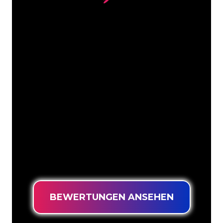
Unsere Kunden
Die Neonspezialisten von The Neon
Company sind bereit, Ihren
Firmennamen, Ihr Logo oder Ihre
Marke auf attraktive und wirkungsvolle
Weise in Neonlicht zu verwandeln. Mit
mehr als 5000 Unternehmen und
bekannten Marken in unserem
Kundenstamm sind Sie bei uns an der
richtigen Adresse, wenn Sie ein
langlebiges Neonschild zum garantiert
niedrigsten Preis suchen.
BEWERTUNGEN ANSEHEN