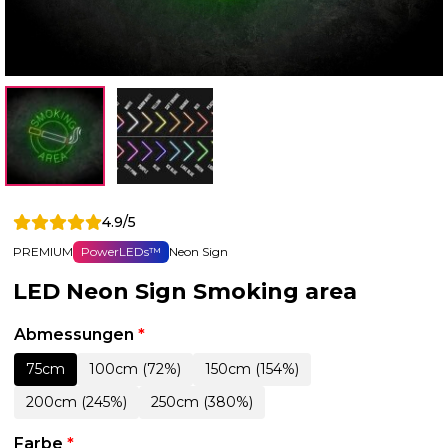
4.9/5
PREMIUM
PowerLEDs™
Neon Sign
LED Neon Sign Smoking area
Abmessungen
*
75cm
100cm (72%)
150cm (154%)
200cm (245%)
250cm (380%)
Farbe
*