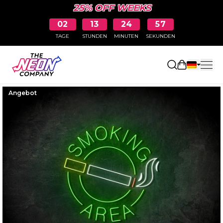
25% OFF WEEKS
02
13
24
56
TAGE
STUNDEN
MINUTEN
SEKUNDEN
Einkaufswa
Angebot