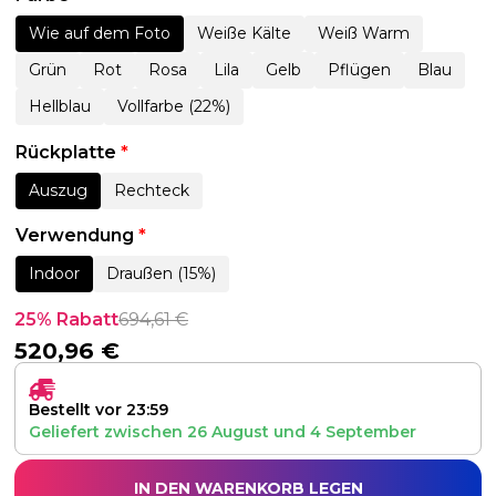
Wie auf dem Foto
Weiße Kälte
Weiß Warm
Grün
Rot
Rosa
Lila
Gelb
Pflügen
Blau
Hellblau
Vollfarbe (22%)
Rückplatte
*
Auszug
Rechteck
Verwendung
*
Indoor
Draußen (15%)
25% Rabatt
694,61
€
520,96
€
Bestellt vor 23:59
Geliefert zwischen
26 August
und
4 September
IN DEN WARENKORB LEGEN